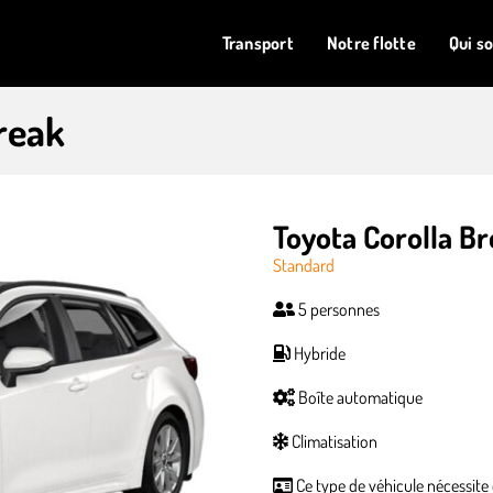
Transport
Notre flotte
Qui s
reak
Toyota Corolla B
Standard
5 personnes
Hybride
Boîte automatique
Climatisation
Ce type de véhicule nécessite 