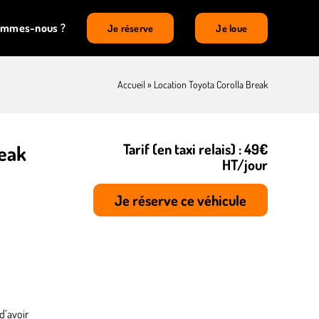
ommes-nous ?
Je réserve
Je loue
Accueil
»
Location Toyota Corolla Break
Tarif (en taxi relais) : 49€
reak
HT/jour
Je réserve ce véhicule
d’avoir