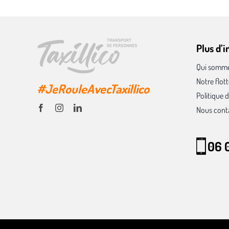
Plus d’
Qui somme
Notre flot
#JeRouleAvecTaxillico
Politique d
Nous cont
06 